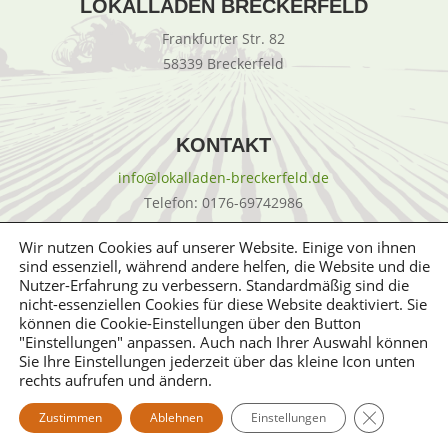
LOKALLADEN BRECKERFELD
Frankfurter Str. 82
58339 Breckerfeld
KONTAKT
info@lokalladen-breckerfeld.de
Telefon: 0176-69742986
Wir nutzen Cookies auf unserer Website. Einige von ihnen
sind essenziell, während andere helfen, die Website und die
Nutzer-Erfahrung zu verbessern. Standardmäßig sind die
nicht-essenziellen Cookies für diese Website deaktiviert. Sie
können die Cookie-Einstellungen über den Button
"Einstellungen" anpassen. Auch nach Ihrer Auswahl können
Sie Ihre Einstellungen jederzeit über das kleine Icon unten
rechts aufrufen und ändern.
GDPR Cooki
Zustimmen
Ablehnen
Einstellungen
© 2026 LokalLaden Breckerfeld e.V.